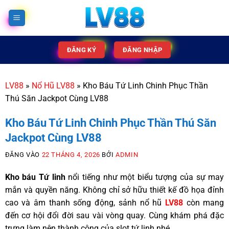
ĐĂNG KÝ
ĐĂNG NHẬP
LV88
»
Nổ Hũ LV88
»
Kho Báu Tứ Linh Chinh Phục Thần
Thú Săn Jackpot Cùng LV88
Kho Báu Tứ Linh Chinh Phục Thần Thú Săn
Jackpot Cùng LV88
ĐĂNG VÀO
22 THÁNG 4, 2026
BỞI
ADMIN
Kho báu Tứ linh
nổi tiếng như một biểu tượng của sự may
mắn và quyền năng. Không chỉ sở hữu thiết kế đồ họa đỉnh
cao và âm thanh sống động, sảnh nổ hũ
LV88
còn mang
đến cơ hội đổi đời sau vài vòng quay. Cùng khám phá đặc
trưng làm nên thành công của slot tứ linh nhé.