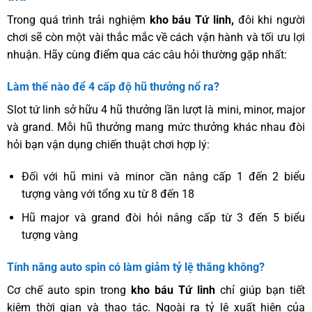
Trong quá trình trải nghiệm
kho báu Tứ linh,
đôi khi người
chơi sẽ còn một vài thắc mắc về cách vận hành và tối ưu lợi
nhuận. Hãy cùng điểm qua các câu hỏi thường gặp nhất:
Làm thế nào để 4 cấp độ hũ thưởng nổ ra?
Slot tứ linh sở hữu 4 hũ thưởng lần lượt là mini, minor, major
và grand. Mỗi hũ thưởng mang mức thưởng khác nhau đòi
hỏi bạn vận dụng chiến thuật chơi hợp lý:
Đối với hũ mini và minor cần nâng cấp 1 đến 2 biểu
tượng vàng với tổng xu từ 8 đến 18
Hũ major và grand đòi hỏi nâng cấp từ 3 đến 5 biểu
tượng vàng
Tính năng auto spin có làm giảm tỷ lệ thắng không?
Cơ chế auto spin trong
kho báu Tứ linh
chỉ giúp bạn tiết
kiệm thời gian và thao tác. Ngoài ra tỷ lệ xuất hiện của