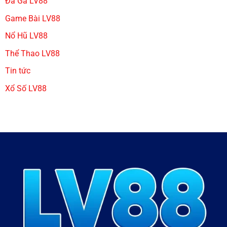
Đá Gà LV88
Game Bài LV88
Nổ Hũ LV88
Thể Thao LV88
Tin tức
Xổ Số LV88