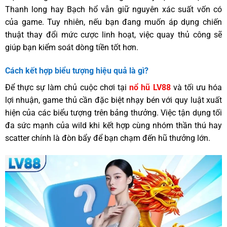
Thanh long hay Bạch hổ vẫn giữ nguyên xác suất vốn có
của game. Tuy nhiên, nếu bạn đang muốn áp dụng chiến
thuật thay đổi mức cược linh hoạt, việc quay thủ công sẽ
giúp bạn kiểm soát dòng tiền tốt hơn.
Cách kết hợp biểu tượng hiệu quả là gì?
Để thực sự làm chủ cuộc chơi tại
nổ hũ LV88
và tối ưu hóa
lợi nhuận, game thủ cần đặc biệt nhạy bén với quy luật xuất
hiện của các biểu tượng trên bảng thưởng. Việc tận dụng tối
đa sức mạnh của wild khi kết hợp cùng nhóm thần thú hay
scatter chính là đòn bẩy để bạn chạm đến hũ thưởng lớn.