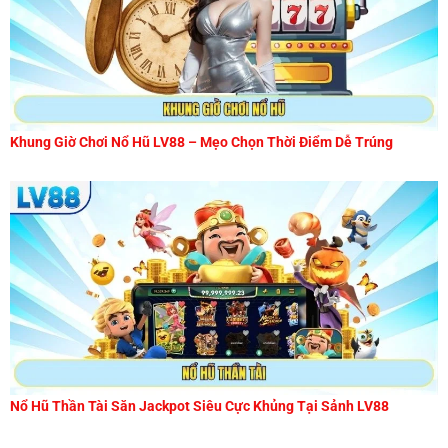
Khung Giờ Chơi Nổ Hũ LV88 – Mẹo Chọn Thời Điểm Dễ Trúng
Nổ Hũ Thần Tài Săn Jackpot Siêu Cực Khủng Tại Sảnh LV88