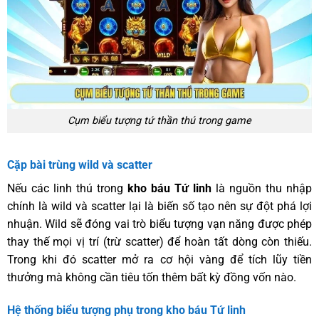
Cụm biểu tượng tứ thần thú trong game
Cặp bài trùng wild và scatter
Nếu các linh thú trong
kho báu Tứ linh
là nguồn thu nhập
chính là wild và scatter lại là biến số tạo nên sự đột phá lợi
nhuận. Wild sẽ đóng vai trò biểu tượng vạn năng được phép
thay thế mọi vị trí (trừ scatter) để hoàn tất dòng còn thiếu.
Trong khi đó scatter mở ra cơ hội vàng để tích lũy tiền
thưởng mà không cần tiêu tốn thêm bất kỳ đồng vốn nào.
Hệ thống biểu tượng phụ trong kho báu Tứ linh