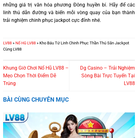
những giá trị văn hóa phương Đông huyền bí. Hãy để các
linh thú dẫn đường và biến mỗi vòng quay của bạn thành
trải nghiệm chinh phục jackpot cực đỉnh nhé.
LV88
»
Nổ Hũ LV88
»
Kho Báu Tứ Linh Chinh Phục Thần Thú Săn Jackpot
Cùng LV88
Khung Giờ Chơi Nổ Hũ LV88 –
Dg Casino – Trải Nghiệm
Mẹo Chọn Thời Điểm Dễ
Sòng Bài Trực Tuyến Tại
Trúng
LV88
BÀI CÙNG CHUYÊN MỤC