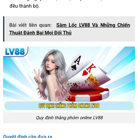
đều thành bộ.
Bài viết liên quan:
Sâm Lốc LV88 Và Những Chiến
Thuật Đánh Bại Mọi Đối Thủ
Quy định thắng phỏm online LV88
Quyết định cần đưa ra