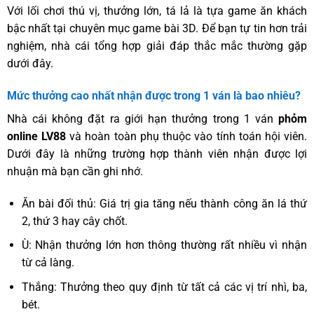
Với lối chơi thú vị, thưởng lớn, tá lả là tựa game ăn khách
bậc nhất tại chuyên mục game bài 3D. Để bạn tự tin hơn trải
nghiệm, nhà cái tổng hợp giải đáp thắc mắc thường gặp
dưới đây.
Mức thưởng cao nhất nhận được trong 1 ván là bao nhiêu?
Nhà cái không đặt ra giới hạn thưởng trong 1 ván
phỏm
online LV88
và hoàn toàn phụ thuộc vào tính toán hội viên.
Dưới đây là những trường hợp thành viên nhận được lợi
nhuận mà bạn cần ghi nhớ.
Ăn bài đối thủ: Giá trị gia tăng nếu thành công ăn lá thứ
2, thứ 3 hay cây chốt.
Ù: Nhận thưởng lớn hơn thông thường rất nhiều vì nhận
từ cả làng.
Thắng: Thưởng theo quy định từ tất cả các vị trí nhì, ba,
bét.