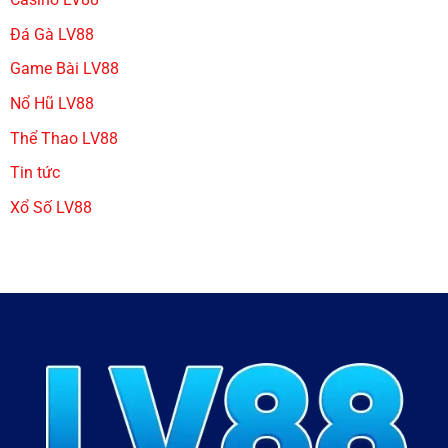
Đá Gà LV88
Game Bài LV88
Nổ Hũ LV88
Thể Thao LV88
Tin tức
Xổ Số LV88