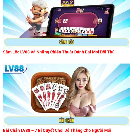
Sâm Lốc LV88 Và Những Chiến Thuật Đánh Bại Mọi Đối Thủ
Bài Chắn LV88 – 7 Bí Quyết Chơi Dễ Thắng Cho Người Mới