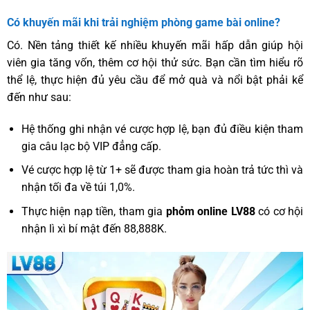
Có khuyến mãi khi trải nghiệm phòng game bài online?
Có. Nền tảng thiết kế nhiều khuyến mãi hấp dẫn giúp hội
viên gia tăng vốn, thêm cơ hội thử sức. Bạn cần tìm hiểu rõ
thể lệ, thực hiện đủ yêu cầu để mở quà và nổi bật phải kể
đến như sau:
Hệ thống ghi nhận vé cược hợp lệ, bạn đủ điều kiện tham
gia câu lạc bộ VIP đẳng cấp.
Vé cược hợp lệ từ 1+ sẽ được tham gia hoàn trả tức thì và
nhận tối đa về túi 1,0%.
Thực hiện nạp tiền, tham gia
phỏm online LV88
có cơ hội
nhận lì xì bí mật đến 88,888K.