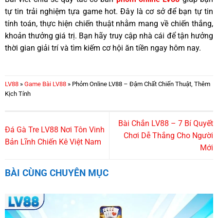
tự tin trải nghiệm tựa game hot. Đây là cơ sở để bạn tự tin
tính toán, thực hiện chiến thuật nhằm mang về chiến thắng,
khoản thưởng giá trị. Bạn hãy truy cập nhà cái để tận hưởng
thời gian giải trí và tìm kiếm cơ hội ăn tiền ngay hôm nay.
LV88
»
Game Bài LV88
»
Phỏm Online LV88 – Đậm Chất Chiến Thuật, Thêm
Kịch Tính
Bài Chắn LV88 – 7 Bí Quyết
Đá Gà Tre LV88 Nơi Tôn Vinh
Chơi Dễ Thắng Cho Người
Bản Lĩnh Chiến Kê Việt Nam
Mới
BÀI CÙNG CHUYÊN MỤC