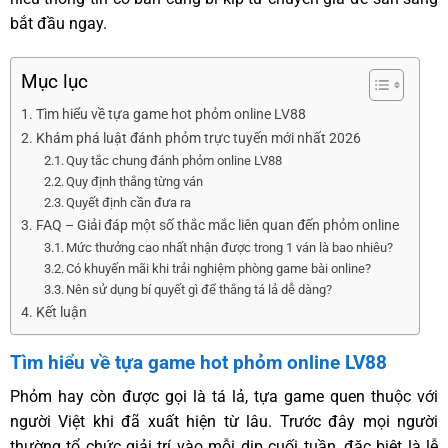
bắt đầu ngay.
Mục lục
Tìm hiểu về tựa game hot phỏm online LV88
Khám phá luật đánh phỏm trực tuyến mới nhất 2026
Quy tắc chung đánh phỏm online LV88
Quy định thắng từng ván
Quyết định cần đưa ra
FAQ – Giải đáp một số thắc mắc liên quan đến phỏm online
Mức thưởng cao nhất nhận được trong 1 ván là bao nhiêu?
Có khuyến mãi khi trải nghiệm phòng game bài online?
Nên sử dụng bí quyết gì để thắng tá lả dễ dàng?
Kết luận
Tìm hiểu về tựa game hot phỏm online LV88
Phỏm hay còn được gọi là tá lả, tựa game quen thuộc với
người Việt khi đã xuất hiện từ lâu. Trước đây mọi người
thường tổ chức giải trí vào mỗi dịp cuối tuần, đặc biệt là lễ