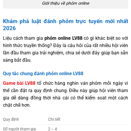
Giới thiệu về phỏm online
Khám phá luật đánh phỏm trực tuyến mới nhất
2026
Liệu cách tham gia
phỏm online LV88
có gì khác biệt so với
hình thức truyền thống? Đây là câu hỏi của rất nhiều hội viên
lần đầu tham gia trải nghiệm, chia sẻ dưới đây giúp bạn sẵn
sàng bắt đầu.
Quy tắc chung đánh phỏm online LV88
Game bài LV88
tổ chức hàng nghìn ván phỏm mỗi ngày vì
thế cần đặt ra quy định chung. Điều này giúp hội viên tham
gia dễ dàng đồng thời nhà cái có thể kiểm soát một cách
chặt chẽ hơn.
Quy định
Chi tiết
Số người tham gia
2 – 4