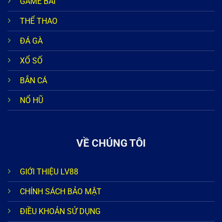
GAME BÀI
THỂ THAO
ĐÁ GÀ
XỔ SỐ
BẮN CÁ
NỔ HŨ
VỀ CHÚNG TÔI
GIỚI THIỆU LV88
CHÍNH SÁCH BẢO MẬT
ĐIỀU KHOẢN SỬ DỤNG